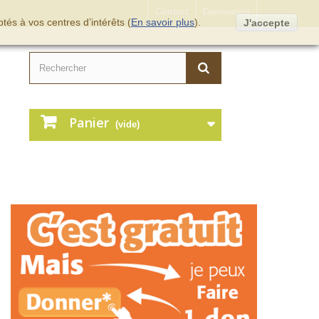
Contact
Connexion
tés à vos centres d’intérêts (
En savoir plus
).
J'accepte
Panier
(vide)
Embellissements & Co
Boutons,
sujets/découpe en bois…
C'EST PAR ICI