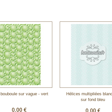
 bouboule sur vague - vert
Hélices multipliées blan
sur fond bleu
0,00 €
0,00 €