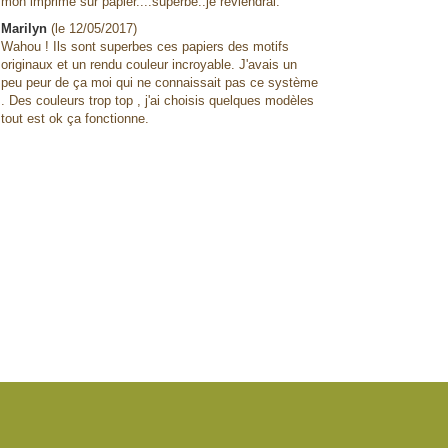
mon imprimé sur papier....superbe..je reviendrai.
Marilyn
(le 12/05/2017)
Wahou ! Ils sont superbes ces papiers des motifs
originaux et un rendu couleur incroyable. J'avais un
peu peur de ça moi qui ne connaissait pas ce système
. Des couleurs trop top , j'ai choisis quelques modèles
tout est ok ça fonctionne.