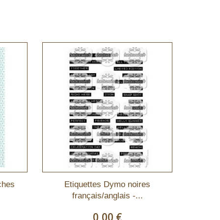
ches
Etiquettes Dymo noires
français/anglais -...
0,00 €