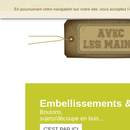
Appelez-nous au :
09 66 89 58 25 (non surtaxé)
En poursuivant votre navigation sur notre site, vous acceptez l
Embellissements 
Boutons,
sujets/découpe en bois…
C'EST PAR ICI