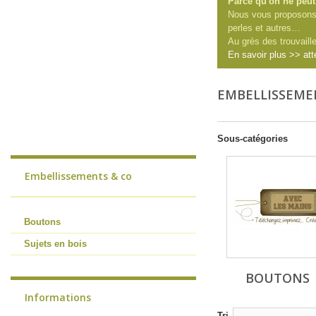
Parce qu'on ne peut
Nous vous proposons 
perles et autres…
Au grès des trouvaill
En savoir plus >> att
EMBELLISSEME
Sous-catégories
Embellissements & co
Boutons
Sujets en bois
BOUTONS
Informations
Tri