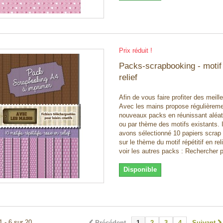
Prix réduit !
Packs-scrapbooking - motif
relief
Afin de vous faire profiter des meille
Avec les mains propose régulièrem
nouveaux packs en réunissant aléa
ou par thème des motifs existants. 
avons sélectionné 10 papiers scrap
sur le thème du motif répétitif en rel
voir les autres packs : Rechercher 
Disponible
1 - 6 sur 20.
Précédent
1
2
3
4
Suivant