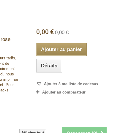
0,00 €
0,00 €
 rose
Ajouter au panier
urs tarifs,
ent de
Détails
toirement
Ici, nous
 à imprimer
Ajouter à ma liste de cadeaux
ief. Pour
packs
Ajouter au comparateur
Afficher tout