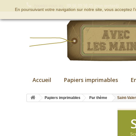
Appelez-nous au :
09 66 89 58 25 (non surtaxé)
En poursuivant votre navigation sur notre site, vous acceptez l
Accueil
Papiers imprimables
E
Papiers imprimables
Par thème
Saint-Valen
Scr