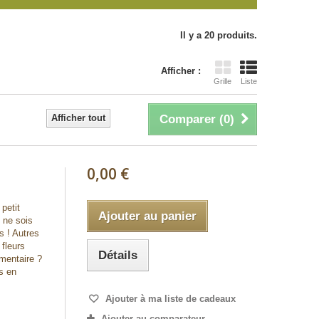
Il y a 20 produits.
Afficher :
Grille
Liste
Afficher tout
Comparer (
0
)
0,00 €
petit
Ajouter au panier
 ne sois
s ! Autres
fleurs
Détails
mentaire ?
s en
Ajouter à ma liste de cadeaux
Ajouter au comparateur