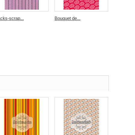
cks-scrap...
Bouquet de...
rayures...