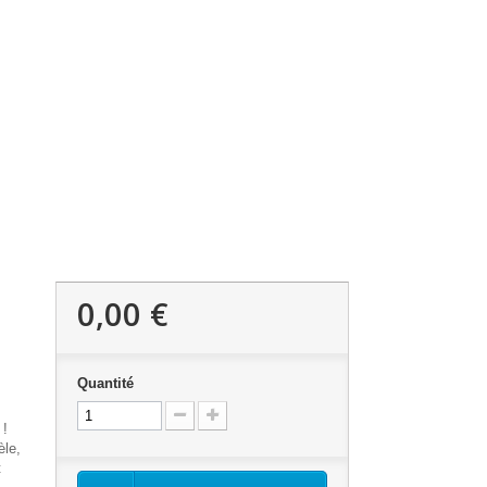
0,00 €
Quantité
 !
le,
t