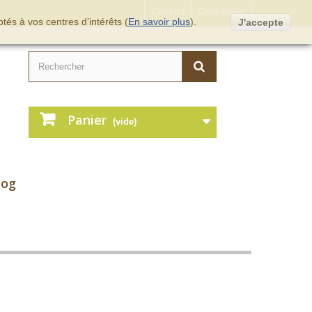
Contact
Connexion
tés à vos centres d’intérêts (
En savoir plus
).
J'accepte
Panier
(vide)
log