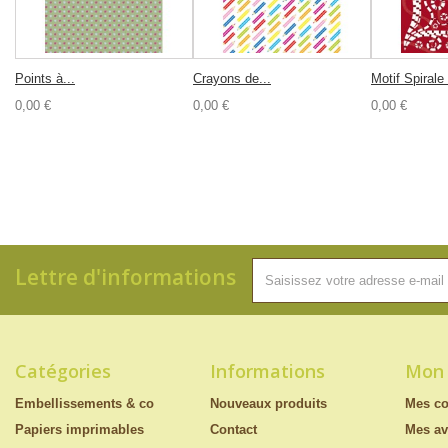
Points à...
Crayons de...
Motif Spirale
0,00 €
0,00 €
0,00 €
Lettre d'informations
Catégories
Informations
Mon
Embellissements & co
Nouveaux produits
Mes c
Papiers imprimables
Contact
Mes av