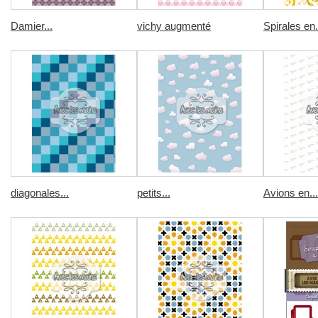
Damier...
vichy augmenté
Spirales en.
diagonales...
petits...
Avions en...