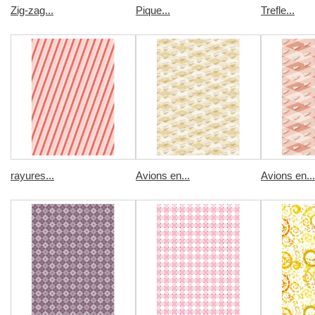
Zig-zag...
Pique...
Trefle...
rayures...
Avions en...
Avions en...