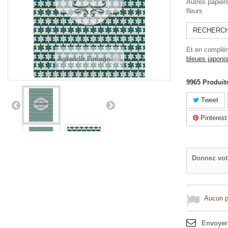
Autres papier
fleurs
RECHERCHE
Et en complém
Agrandir l'image
bleues japoni
9965
Produit
Tweet
Pinterest
Donnez vot
Aucun po
Envoyer