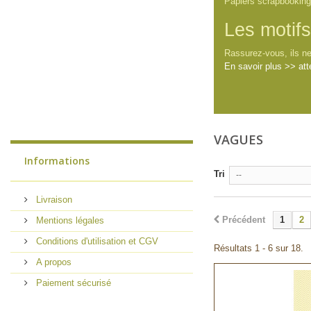
Papiers scrapbooking
Les motif
Rassurez-vous, ils n
En savoir plus >> att
VAGUES
Informations
Tri
--
Livraison
Précédent
1
2
Mentions légales
Conditions d'utilisation et CGV
Résultats 1 - 6 sur 18.
A propos
Paiement sécurisé