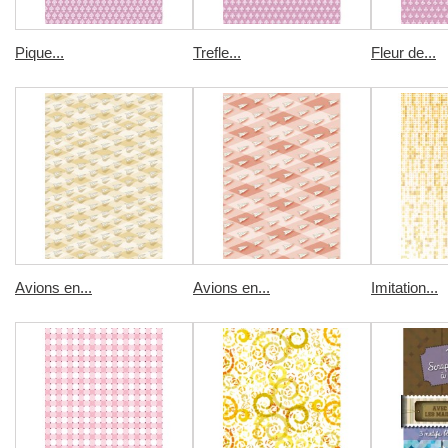
Pique...
Trefle...
Fleur de...
Avions en...
Avions en...
Imitation...