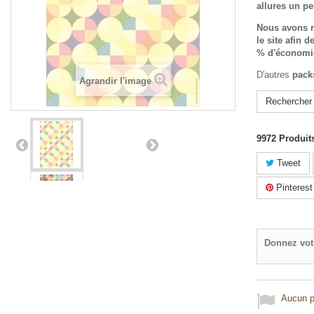
allures un pe
Nous avons ré
le site afin d
% d'économi
D'autres
pack
Agrandir l'image
Rechercher
9972
Produit
Tweet
Pinterest
Donnez vot
Aucun po