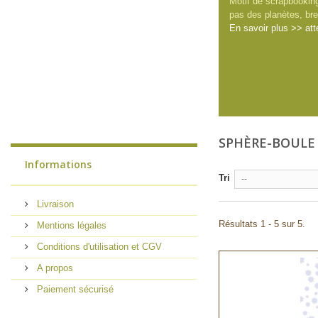
Motif de scrapbooking
pas des planètes, bre
En savoir plus >> att
SPHÈRE-BOUL
Informations
Tri
--
Livraison
Résultats 1 - 5 sur 5.
Mentions légales
Conditions d'utilisation et CGV
A propos
Paiement sécurisé