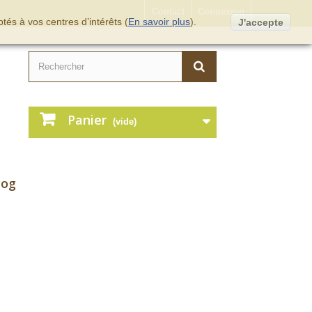
Contact
Connexion
tés à vos centres d’intérêts (
En savoir plus
).
J'accepte
Panier
(vide)
log