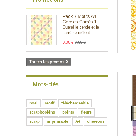
Pack 7 Motifs A4
Cercles Carrés 1
Quand le cercle et le
carré se mêlent...
0,00 €
0,00 €
Toutes les promos
Mots-clés
noël
motif
téléchargeable
scrapbooking
points
fleurs
scrap
imprimable
A4
chevrons