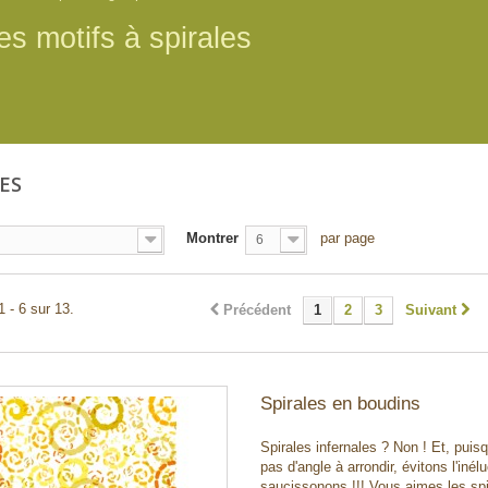
es motifs à spirales
LES
Montrer
par page
6
1 - 6 sur 13.
Précédent
1
2
3
Suivant
Spirales en boudins
Spirales infernales ? Non ! Et, puisqu
pas d'angle à arrondir, évitons l'inélu
saucissonons !!! Vous aimes les spi