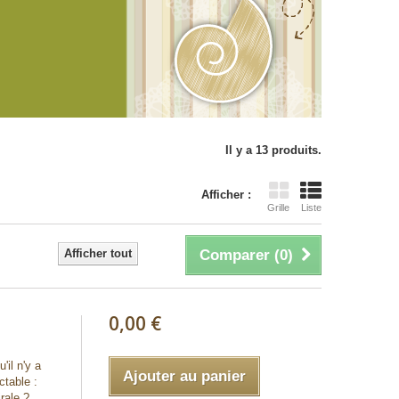
Il y a 13 produits.
Afficher :
Grille
Liste
Afficher tout
Comparer (
0
)
0,00 €
'il n'y a
Ajouter au panier
ctable :
rale ?