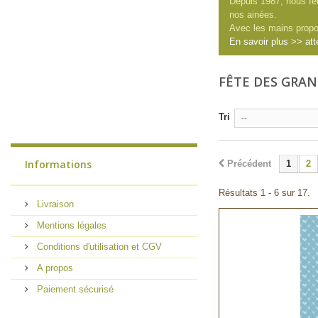
Depuis 1987, nous fê
nos ainées.
Avec les mains propos
En savoir plus >> att
FÊTE DES GRA
Tri
--
Informations
Précédent
1
2
Résultats 1 - 6 sur 17.
Livraison
Mentions légales
Conditions d'utilisation et CGV
A propos
Paiement sécurisé