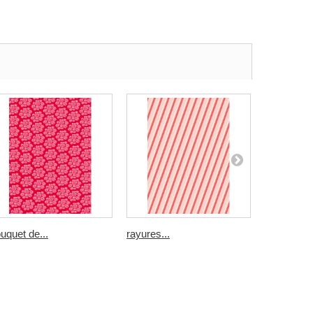
uquet de...
rayures...
Avions en.