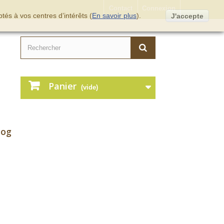
Contact
Connexion
tés à vos centres d’intérêts (
En savoir plus
).
J'accepte
Panier
(vide)
log