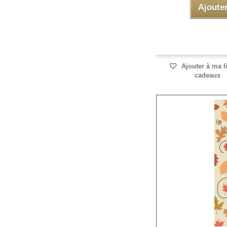
Ajoute
Ajouter à ma l
cadeaux