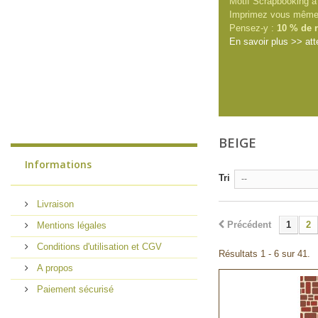
Motif Scrapbooking à 
Imprimez vous même la
Pensez-y :
10 % de r
En savoir plus >> att
BEIGE
Informations
Tri
--
Livraison
Précédent
1
2
Mentions légales
Conditions d'utilisation et CGV
Résultats 1 - 6 sur 41.
A propos
Paiement sécurisé