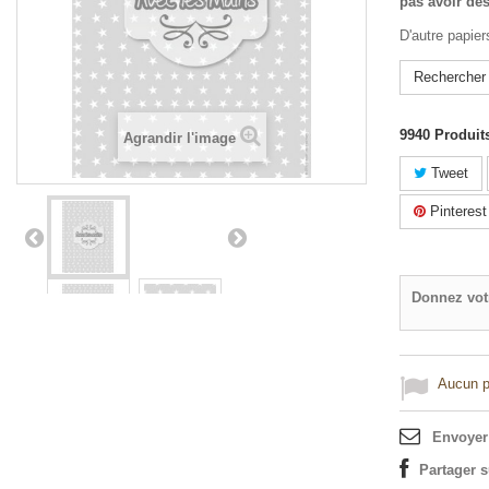
pas avoir des
D'autre papier
Rechercher 
9940
Produit
Agrandir l'image
Tweet
Pinterest
Donnez vot
Aucun po
Envoyer
Partager 