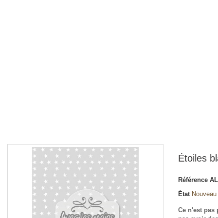
Étoiles b
Référence
A
État
Nouveau
Ce n'est pas 