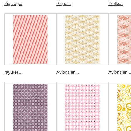
Zig-zag...
Pique...
Trefle...
rayures...
Avions en...
Avions en...