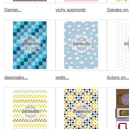
Damier...
vichy augmenté
Spirales en.
diagonales...
petits...
Avions en...