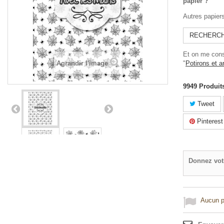
papier ?
Autres papier
RECHERCHE
Et on me cons
Agrandir l'image
"
Potirons et a
9949
Produit
Tweet
Pinterest
Donnez vot
Aucun po