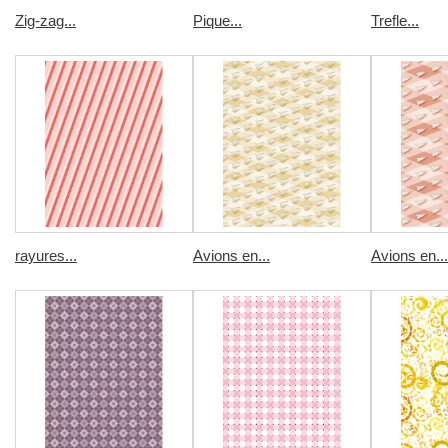
Zig-zag...
Pique...
Trefle...
rayures...
Avions en...
Avions en...