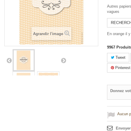
Autres papier
vagues
RECHERCH
Agrandir l'image
En orange il y
9967
Produit
Tweet
Pinterest
Donnez vot
Aucun po
Envoyer