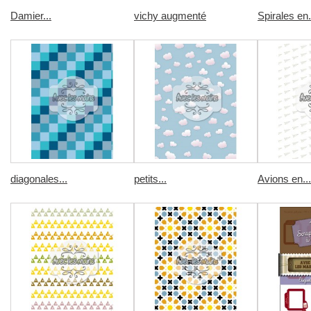
Damier...
vichy augmenté
Spirales en.
diagonales...
petits...
Avions en...