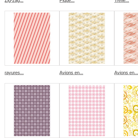
Zig-zag...
Pique...
Trefle...
rayures...
Avions en...
Avions en...