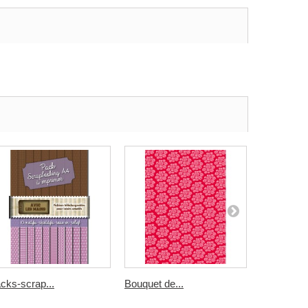
cks-scrap...
Bouquet de...
rayures...