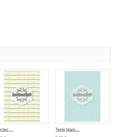
cles,...
Texte blanc...