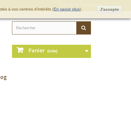
Contact
Connexion
tés à vos centres d’intérêts (
En savoir plus
).
J'accepte
Panier
(vide)
log