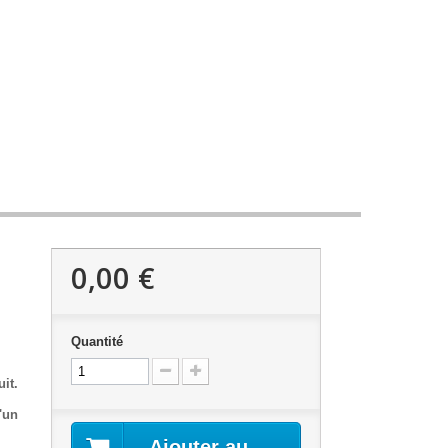
0,00 €
Quantité
it.
'un
Ajouter au