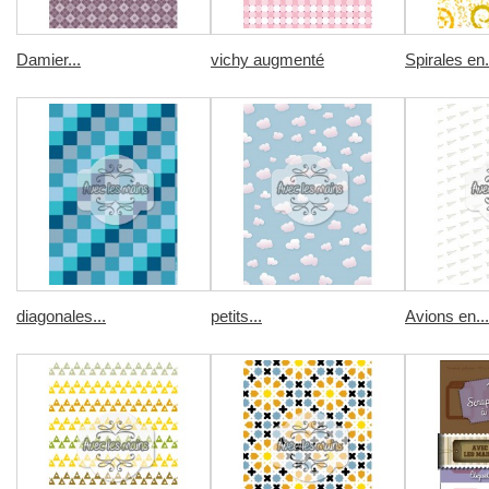
Damier...
vichy augmenté
Spirales en.
diagonales...
petits...
Avions en...