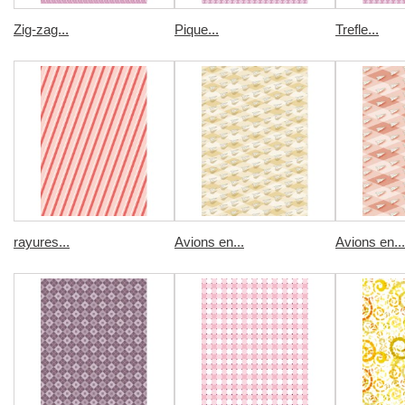
Zig-zag...
Pique...
Trefle...
rayures...
Avions en...
Avions en...