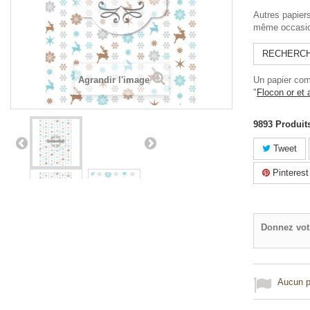
Autres papier
même occasi
RECHERCH
Agrandir l'image
Un papier com
"
Flocon or et 
9893
Produit
Tweet
Pinterest
Donnez vot
Aucun po