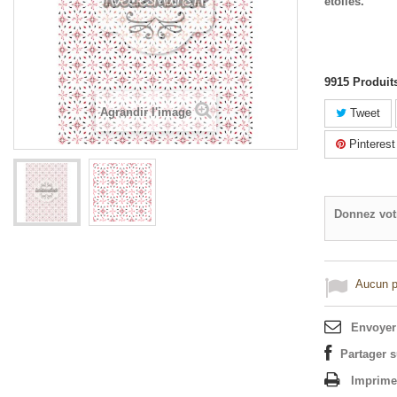
étoilés.
9915
Produit
Agrandir l'image
Tweet
Pinterest
Donnez vot
Aucun po
Envoyer
Partager 
Imprime