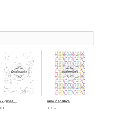
ix grises...
Amour écarlate
00 €
0,00 €