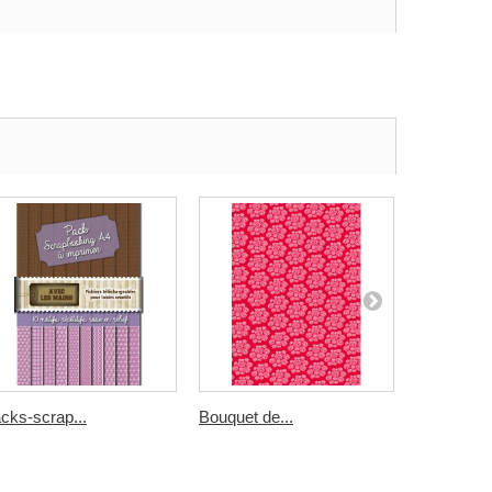
cks-scrap...
Bouquet de...
rayures...