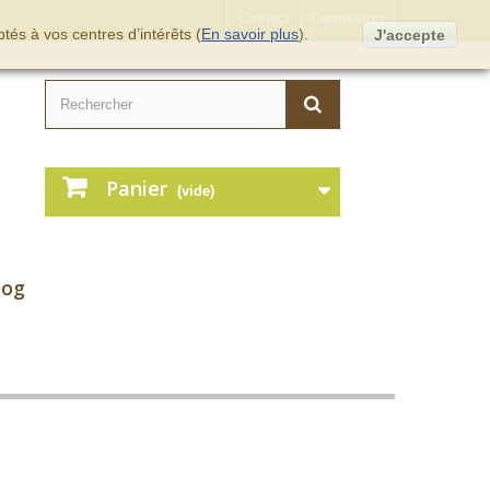
Contact
Connexion
tés à vos centres d’intérêts (
En savoir plus
).
J'accepte
Panier
(vide)
log