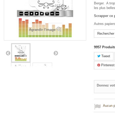
Berger. A trop
les plus belle
Scrapper ce 
Autres papier
Agrandir l'image
Rechercher
9957
Produit
Tweet
Pinterest
Donnez vot
Aucun po