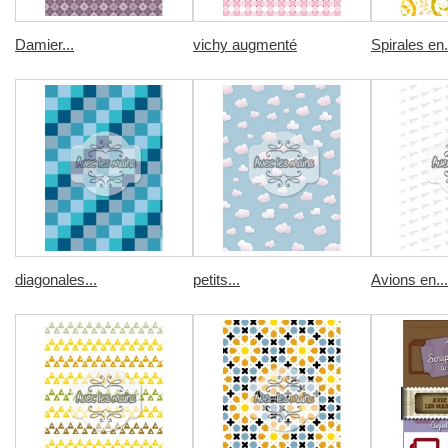
Damier...
vichy augmenté
Spirales en.
diagonales...
petits...
Avions en...