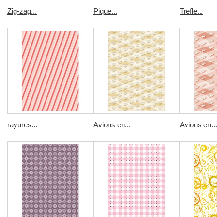
Zig-zag...
Pique...
Trefle...
rayures...
Avions en...
Avions en...