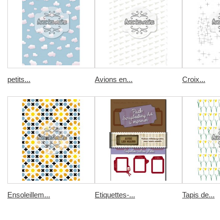
petits...
Avions en...
Croix...
Ensoleillem...
Etiquettes-...
Tapis de...