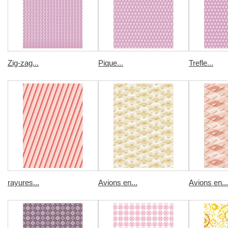
Zig-zag...
Pique...
Trefle...
rayures...
Avions en...
Avions en...