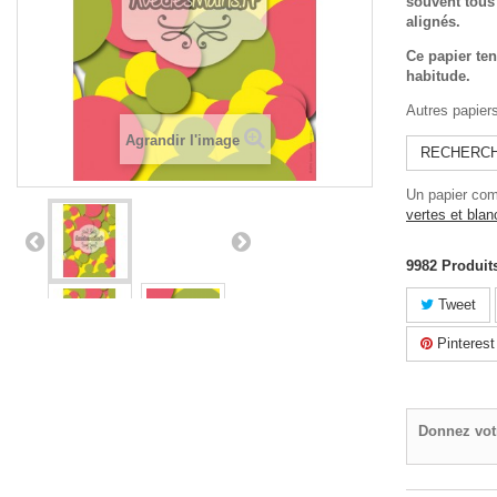
souvent tous 
alignés.
Ce papier ten
habitude.
Autres papier
Agrandir l'image
RECHERCHE
Un papier com
vertes et bla
9982
Produit
Tweet
Pinterest
Donnez vot