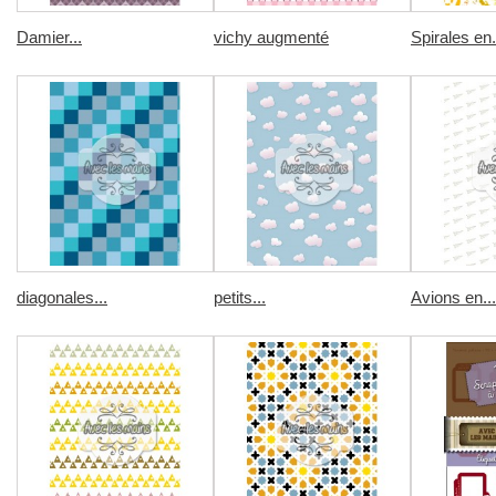
Damier...
vichy augmenté
Spirales en.
diagonales...
petits...
Avions en...