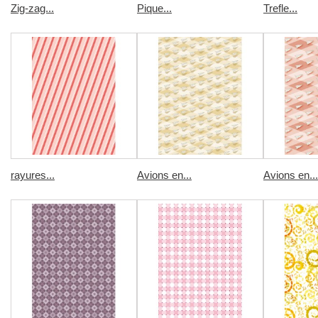
Zig-zag...
Pique...
Trefle...
rayures...
Avions en...
Avions en...