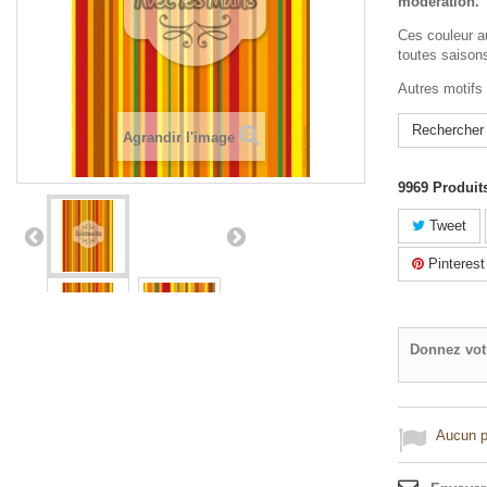
modération.
Ces couleur a
toutes saison
Autres motifs
Rechercher
Agrandir l'image
9969
Produit
Tweet
Pinterest
Donnez vot
Aucun po