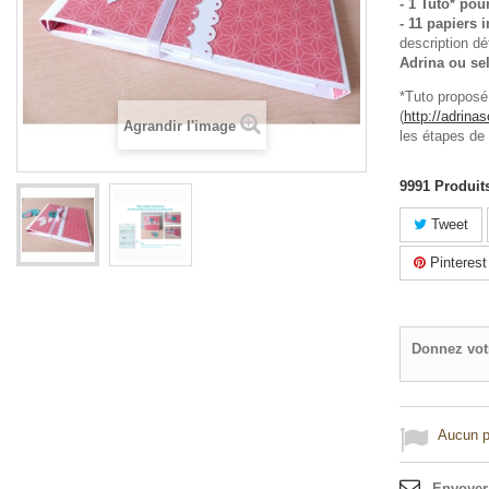
- 1 Tuto* pou
- 11 papiers 
description dé
Adrina ou se
*Tuto proposé
(
http://adrina
Agrandir l'image
les étapes de 
9991
Produit
Tweet
Pinterest
Donnez vot
Aucun po
Envoyer