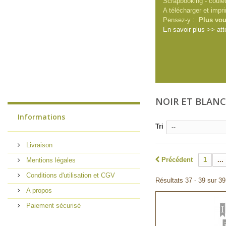
Scrapbooking - couleu
A télécharger et imp
Pensez-y :
Plus vou
En savoir plus >> att
NOIR ET BLAN
Informations
Tri
--
Livraison
Précédent
1
...
Mentions légales
Conditions d'utilisation et CGV
Résultats 37 - 39 sur 39
A propos
Paiement sécurisé