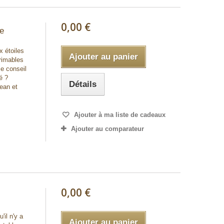
0,00 €
te
x étoiles
Ajouter au panier
rimables
e conseil
é ?
Détails
ean et
Ajouter à ma liste de cadeaux
Ajouter au comparateur
0,00 €
'il n'y a
Ajouter au panier