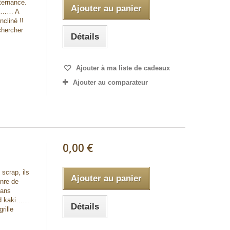
ternance.
Ajouter au panier
45°…… A
ncliné !!
chercher
Détails
Ajouter à ma liste de cadeaux
Ajouter au comparateur
0,00 €
scrap, ils
Ajouter au panier
enre de
sans
ond kaki……
Détails
rille