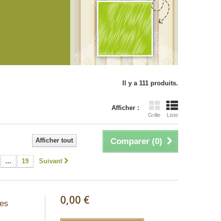
Il y a 111 produits.
Afficher :
Grille
Liste
Afficher tout
Comparer (
0
)
...
19
Suivant
0,00 €
hes