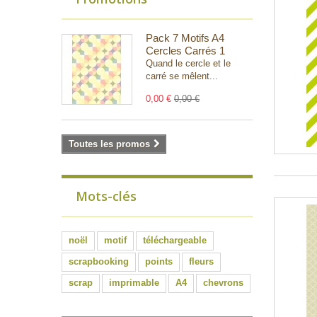
Pack 7 Motifs A4
Cercles Carrés 1
Quand le cercle et le
carré se mêlent...
0,00 €
0,00 €
Toutes les promos
Mots-clés
noël
motif
téléchargeable
scrapbooking
points
fleurs
scrap
imprimable
A4
chevrons