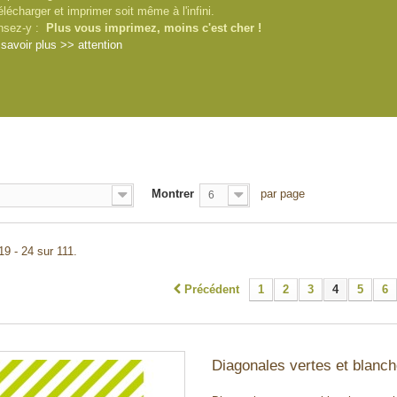
élécharger et imprimer soit même à l'infini.
nsez-y :
Plus vous imprimez, moins c'est cher !
savoir plus >> attention
Montrer
par page
6
19 - 24 sur 111.
Précédent
1
2
3
4
5
6
Diagonales vertes et blanc