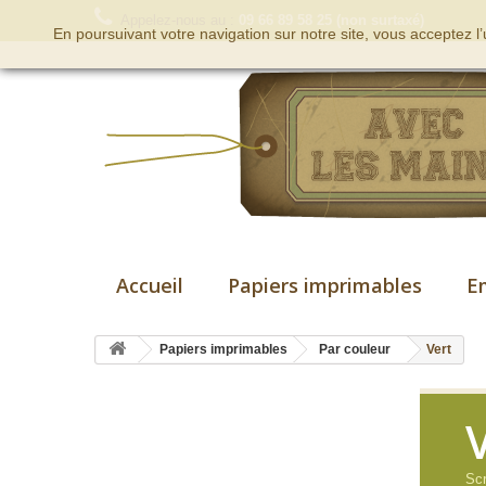
Appelez-nous au :
09 66 89 58 25 (non surtaxé)
En poursuivant votre navigation sur notre site, vous acceptez l
Accueil
Papiers imprimables
E
Papiers imprimables
Par couleur
Vert
Scr