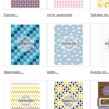
Damier...
vichy augmenté
Spirales en.
diagonales...
petits...
Avions en...