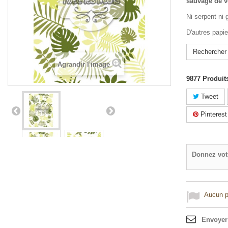
sauvage de vo
Ni serpent ni 
D'autres papie
Rechercher 
Agrandir l'image
9877
Produit
Tweet
Pinterest
Donnez vot
Aucun po
Envoyer