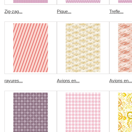
Zig-zag...
Pique...
Trefle...
rayures...
Avions en...
Avions en...