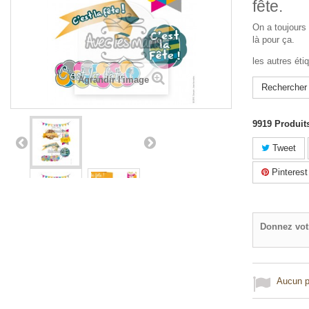
fête.
On a toujours 
là pour ça.
les autres étiq
Agrandir l'image
Rechercher 
9919
Produit
Tweet
Pinterest
Donnez vot
Aucun po