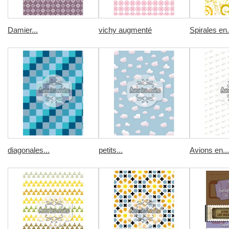
Damier...
vichy augmenté
Spirales en.
diagonales...
petits...
Avions en...