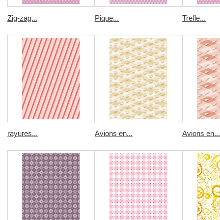
Zig-zag...
Pique...
Trefle...
rayures...
Avions en...
Avions en...