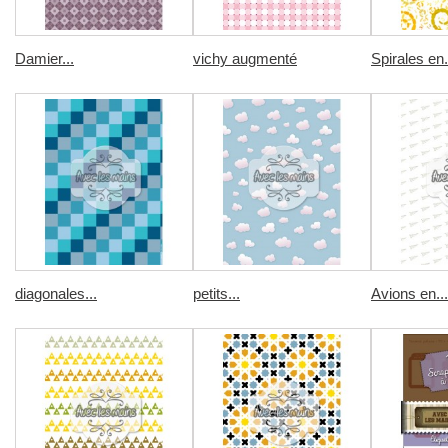
Damier...
vichy augmenté
Spirales en.
diagonales...
petits...
Avions en...