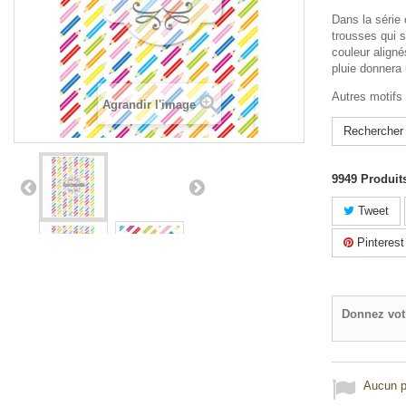
Dans la série
trousses qui 
couleur align
pluie donnera 
Autres motifs
Agrandir l'image
Rechercher 
9949
Produit
Tweet
Pinterest
Donnez vot
Aucun po