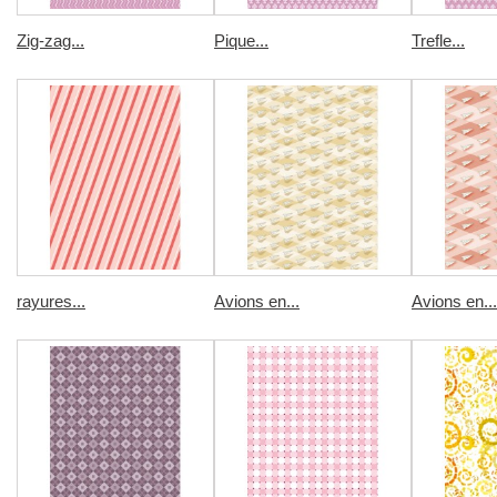
Zig-zag...
Pique...
Trefle...
rayures...
Avions en...
Avions en...