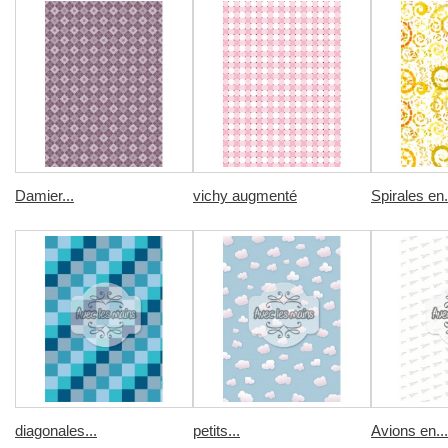
Damier...
vichy augmenté
Spirales en.
diagonales...
petits...
Avions en...