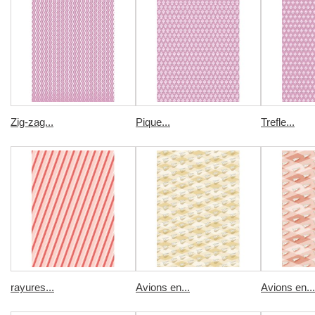
Zig-zag...
Pique...
Trefle...
rayures...
Avions en...
Avions en...