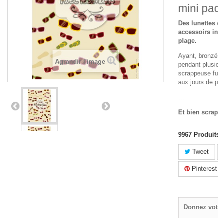
mini pa
Des lunettes 
accessoirs i
plage.
Ayant, bronzé
Agrandir l'image
pendant plusi
scrappeuse fu
aux jours de 
…
Et bien scrap
9967
Produit
Tweet
Pinterest
Donnez vot