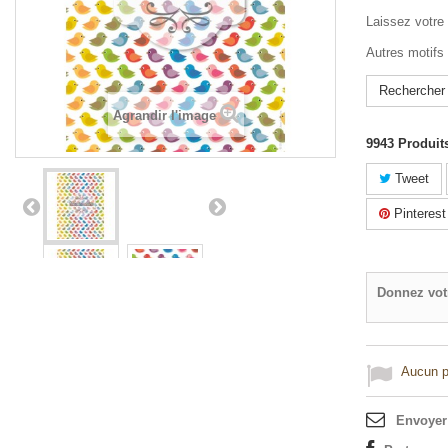
Laissez votre 
Autres motifs 
Rechercher
Agrandir l'image
9943
Produit
Tweet
Pinterest
Donnez vot
Aucun po
Envoyer