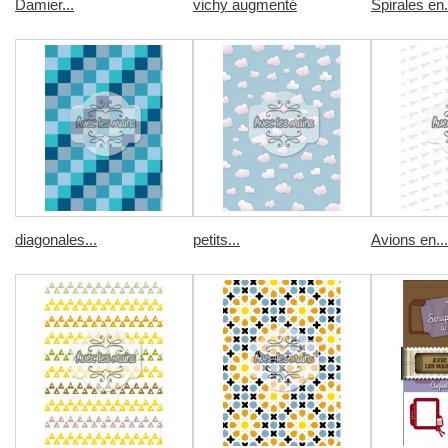
Damier...
vichy augmenté
Spirales en.
diagonales...
petits...
Avions en...