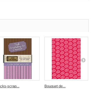
cks-scrap...
Bouquet de...
rayures...