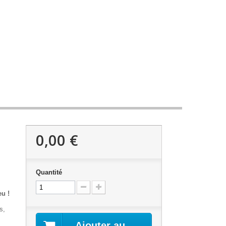
0,00 €
Quantité
u !
s,
Ajouter au