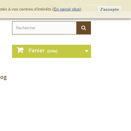
Contact
Connexion
tés à vos centres d’intérêts (
En savoir plus
).
J'accepte
Panier
(vide)
log