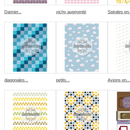
Damier...
vichy augmenté
Spirales en.
diagonales...
petits...
Avions en...