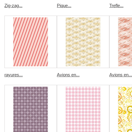
Zig-zag...
Pique...
Trefle...
rayures...
Avions en...
Avions en...