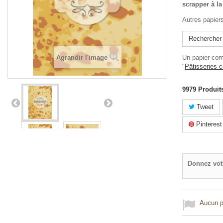
scrapper à la
Autres papier
Rechercher 
Agrandir l'image
Un papier com
"
Pâtisseries c
9979
Produit
Tweet
Pinterest
Donnez vot
Aucun po