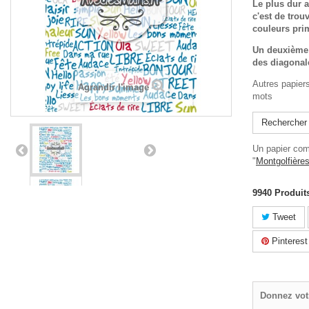
Le plus dur a
c'est de trou
couleurs prim
Un deuxième 
des diagonale
Autres papier
Agrandir l'image
mots
Rechercher
Un papier com
"
Montgolfières
9940
Produit
Tweet
Pinterest
Donnez vot