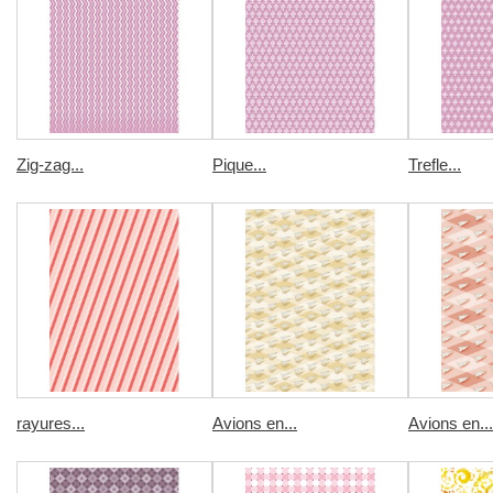
Zig-zag...
Pique...
Trefle...
rayures...
Avions en...
Avions en...