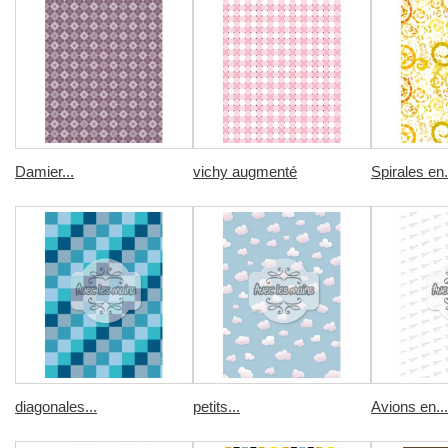
Damier...
vichy augmenté
Spirales en.
diagonales...
petits...
Avions en...