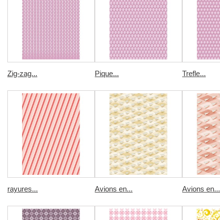
Zig-zag...
Pique...
Trefle...
rayures...
Avions en...
Avions en...