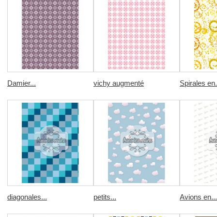
Damier...
vichy augmenté
Spirales en.
diagonales...
petits...
Avions en...