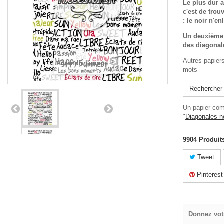
Le plus dur a
c'est de trou
: le noir n'en
Un deuxième 
des diagonal
Autres papier
Agrandir l'image
mots
Rechercher
Un papier com
"
Diagonales n
9904
Produit
Tweet
Pinterest
Donnez vot