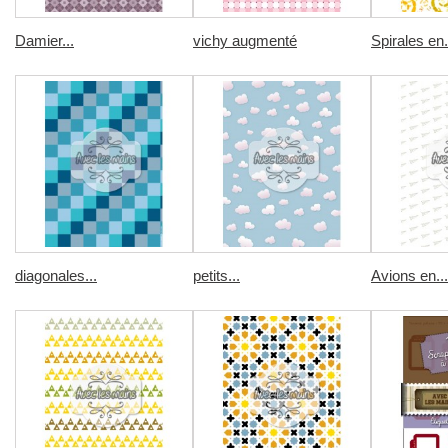
Damier...
vichy augmenté
Spirales en.
diagonales...
petits...
Avions en...