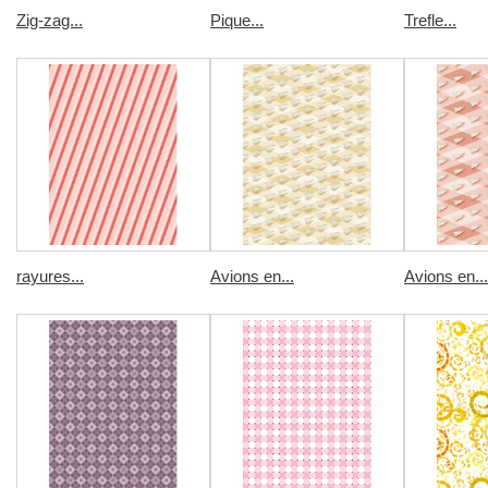
Zig-zag...
Pique...
Trefle...
rayures...
Avions en...
Avions en...