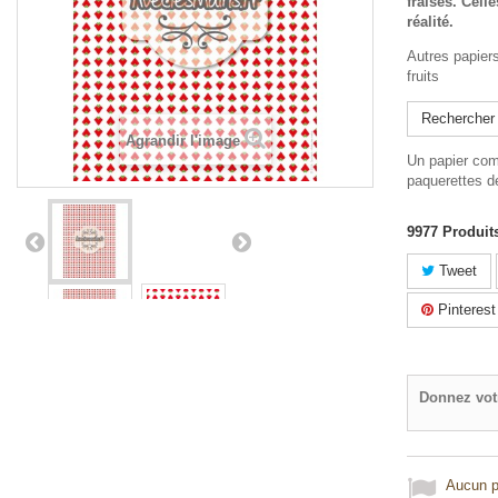
fraises. Cell
réalité.
Autres papier
fruits
Rechercher 
Agrandir l'image
Un papier com
paquerettes d
9977
Produit
Tweet
Pinterest
Donnez vot
Aucun po