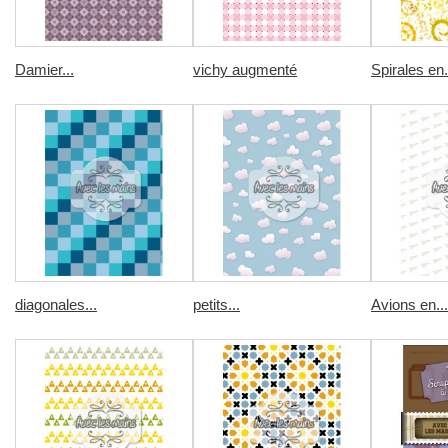
Damier...
vichy augmenté
Spirales en.
diagonales...
petits...
Avions en...