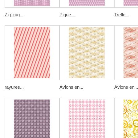
Zig-zag...
Pique...
Trefle...
rayures...
Avions en...
Avions en...