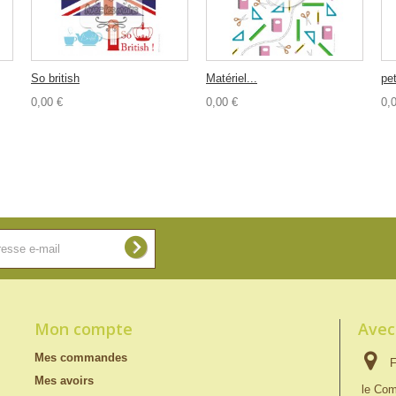
So british
Matériel...
pet
0,00 €
0,00 €
0,
Mon compte
Avec
Mes commandes
F
Mes avoirs
le Com