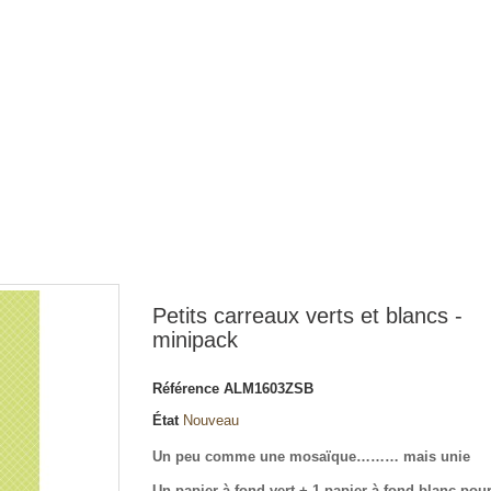
Petits carreaux verts et blancs -
minipack
Référence
ALM1603ZSB
État
Nouveau
Un peu comme une mosaïque……… mais unie
Un papier à fond vert + 1 papier à fond blanc pour