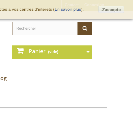
Contact
Connexion
tés à vos centres d’intérêts (
En savoir plus
).
J'accepte
Panier
(vide)
log