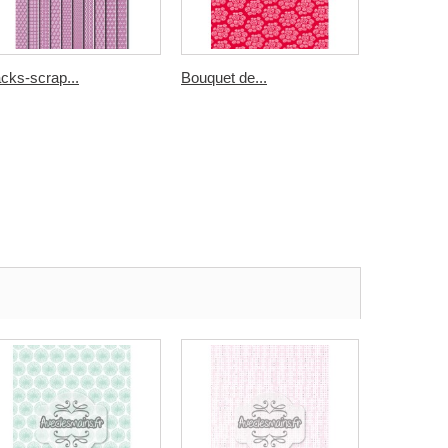
cks-scrap...
Bouquet de...
rayures...