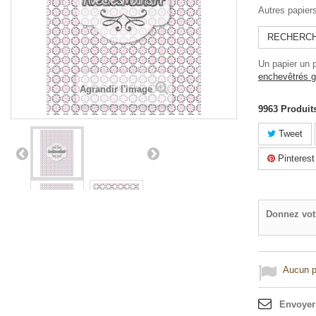
Autres papier
RECHERCHE
Un papier un 
enchevêtrés g
Agrandir l'image
9963
Produit
Tweet
Pinterest
Donnez vot
Aucun po
Envoyer