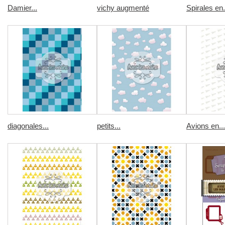
Damier...
vichy augmenté
Spirales en.
diagonales...
petits...
Avions en...