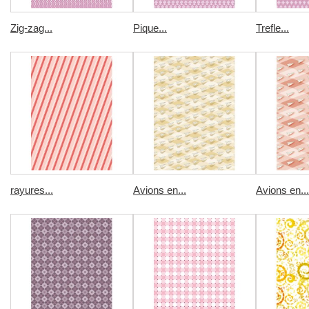
Zig-zag...
Pique...
Trefle...
rayures...
Avions en...
Avions en...