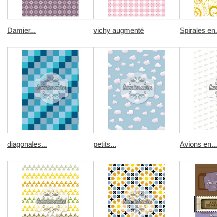
Damier...
vichy augmenté
Spirales en.
diagonales...
petits...
Avions en...