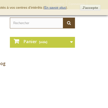
Contact
Connexion
tés à vos centres d’intérêts (
En savoir plus
).
J'accepte
Panier
(vide)
log