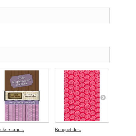
cks-scrap...
Bouquet de...
rayures...