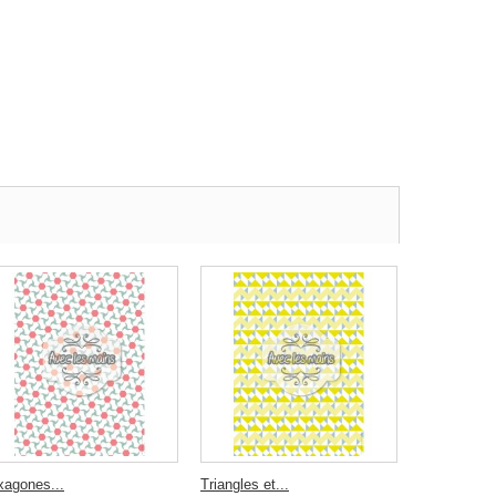
xagones...
Triangles et...