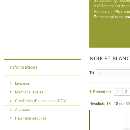
Scrapbooking - couleu
A télécharger et imp
Pensez-y :
Plus vou
En savoir plus >> att
NOIR ET BLAN
Informations
Tri
--
Livraison
Précédent
1
2
Mentions légales
Conditions d'utilisation et CGV
Résultats 13 - 18 sur 39
A propos
Paiement sécurisé