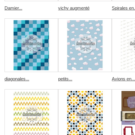
Damier...
vichy augmenté
Spirales en.
diagonales...
petits...
Avions en...