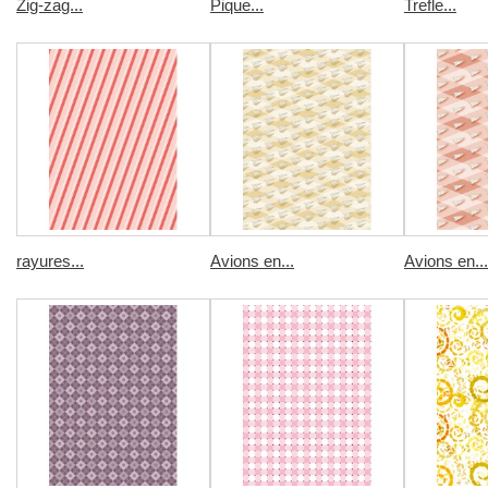
Zig-zag...
Pique...
Trefle...
rayures...
Avions en...
Avions en...