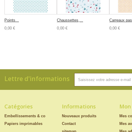
Points...
Chaussettes,...
Carreaux pas
0,00 €
0,00 €
0,00 €
Lettre d'informations
Catégories
Informations
Mon
Embellissements & co
Nouveaux produits
Mes c
Papiers imprimables
Contact
Mes av
sitemap
Mes ad