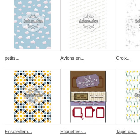
petits...
Avions en...
Croix...
Ensoleillem...
Etiquettes-...
Tapis de...