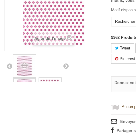
motifs, vous 
Motif disponib
Rechercher 
9962
Produit
Agrandir l'image
Tweet
Pinterest
Donnez vot
Aucun po
Envoyer
Partager 