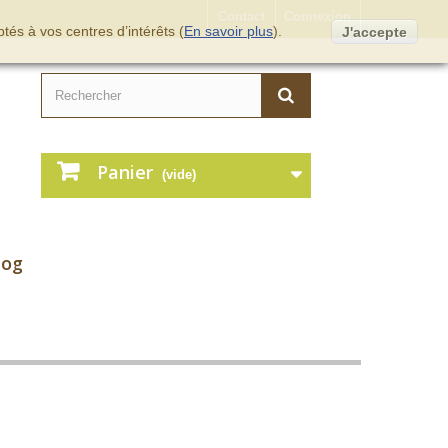
Contact
Connexion
tés à vos centres d’intérêts (
En savoir plus
).
J'accepte
Panier
(vide)
log