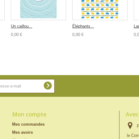
Un caillou...
Éléphants...
La
0,00 €
0,00 €
0,
Mon compte
Avec
Mes commandes
F
Mes avoirs
le Com