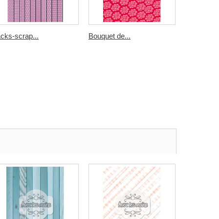
cks-scrap...
Bouquet de...
rayures...