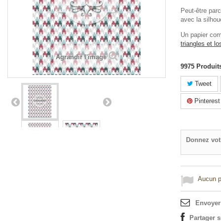
Peut-être par
avec la silhou
Un papier com
triangles et l
Agrandir l'image
9975
Produit
Tweet
Pinterest
Donnez vot
Aucun po
Envoyer
Partager 