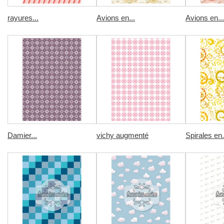
rayures...
Avions en...
Avions en...
Damier...
vichy augmenté
Spirales en.