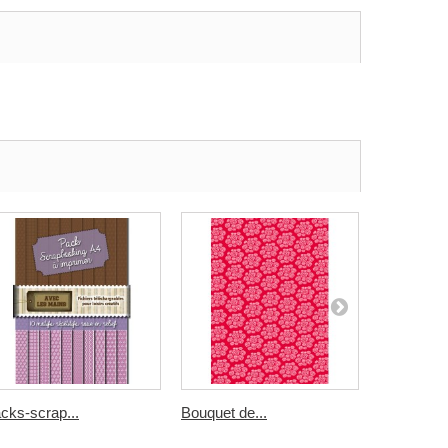
cks-scrap...
Bouquet de...
rayures...