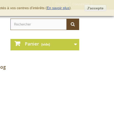
Contact
Connexion
tés à vos centres d’intérêts (
En savoir plus
).
J'accepte
Panier
(vide)
log