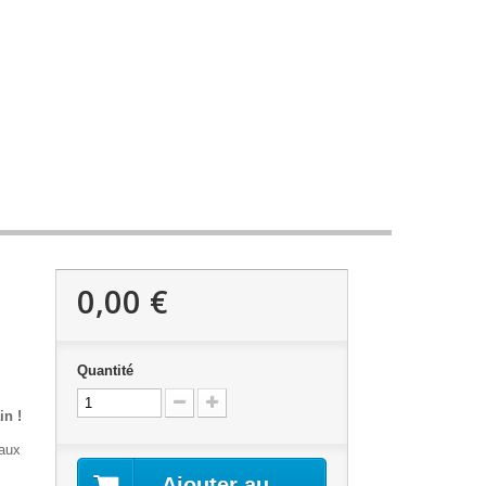
0,00 €
Quantité
in !
taux
Ajouter au